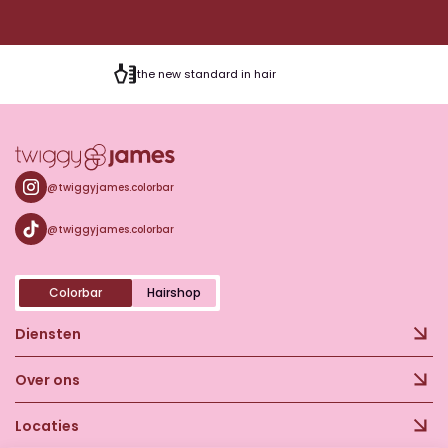
the new standard in hair
@twiggyjames.colorbar
@twiggyjames.colorbar
Colorbar
Hairshop
Diensten
Over ons
Locaties