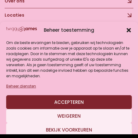
Over ons
Locaties
Mient
Beheer toestemming
Mient 4, 1811 NC Alkmaar
T:
06 23 29 83 88
Om de beste ervaringen te bieden, gebruiken wij technologieën
E:
mient@twiggyjames.nl
zoals cookies om informatie over je apparaat op te slaan en/of te
raadplegen. Door in te stemmen met deze technologieën kunnen
wij gegevens zoals surfgedrag of unieke ID's op deze site
Marktstraat
verwerken. Als je geen toestemming geeft of uw toestemming
Marktstraat 6A, 1811 LG Alkmaar
intrekt, kan dit een nadelige invloed hebben op bepaalde functies
T:
06 30 32 00 24
en mogelijkheden.
E:
marktstraat@twiggyjames.nl
Beheer diensten
4.9
ACCEPTEREN
Gebaseerd op 146 beoordelingen
WEIGEREN
BEKIJK VOORKEUREN
© Twiggy&James 2026