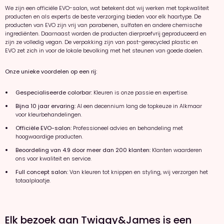
We zijn een officiële EVO-salon, wat betekent dat wij werken met topkwaliteit
producten en als experts de beste verzorging bieden voor elk haartype. De
producten van EVO zijn vrij van parabenen, sulfaten en andere chemische
ingrediënten. Daarnaast worden de producten dierproefvrij geproduceerd en
zijn ze volledig vegan. De verpakking zijn van post-gerecycled plastic en
EVO zet zich in voor de lokale bevolking met het steunen van goede doelen.
Onze unieke voordelen op een rij:
Gespecialiseerde colorbar:
Kleuren is onze passie en expertise.
Bijna 10 jaar ervaring:
Al een decennium lang de topkeuze in Alkmaar
voor kleurbehandelingen.
Officiële EVO-salon:
Professioneel advies en behandeling met
hoogwaardige producten.
Beoordeling van 4.9 door meer dan 200 klanten:
Klanten waarderen
ons voor kwaliteit en service.
Full concept salon:
Van kleuren tot knippen en styling, wij verzorgen het
totaalplaatje.
Elk bezoek aan Twiggy&James is een