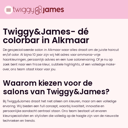
Twiggy&James- dé
colorbar in Alkmaar
De gespecialiseerde salon in Alkmaar waar alles draait om de juiste haircut
en/of color. Al bijna 10 jaar zijn wij hét adres voor ammonia-vrije
haarkleuringen, persoonlijk advies en een luxe salonervaring. Of je nu op
zoek bent naar een frisse kleur, subtiele highlights, of een volledige make-
over, ons team staat klaar voor jou.
Waarom kiezen voor de
salons van Twiggy&James?
Bij Twiggy&James draait het niet alleen om kleuren, maar om een volledige
ervaring. Wij bieden een full concept, waarbij kwaliteit, innovatie en
persoonlijke aandacht centraal staan. Ons team bestaat uit ervaren
kleurspecialisten en stylisten die volledig op de hoogte zijn van de nieuwste
technieken en trends.