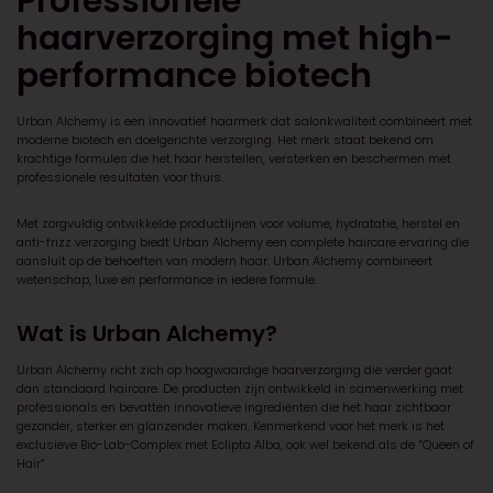
Professionele
haarverzorging met high-
performance biotech
Urban Alchemy
is een innovatief haarmerk dat salonkwaliteit combineert met
moderne biotech en doelgerichte verzorging. Het merk staat bekend om
krachtige formules die het haar herstellen, versterken en beschermen met
professionele resultaten voor thuis.
Met zorgvuldig ontwikkelde productlijnen voor volume, hydratatie, herstel en
anti-frizz verzorging biedt
Urban Alchemy
een complete haircare ervaring die
aansluit op de behoeften van modern haar.
Urban Alchemy
combineert
wetenschap, luxe en performance in iedere formule.
Wat is Urban Alchemy?
Urban Alchemy
richt zich op hoogwaardige haarverzorging die verder gaat
dan standaard haircare. De producten zijn ontwikkeld in samenwerking met
professionals en bevatten innovatieve ingrediënten die het haar zichtbaar
gezonder, sterker en glanzender maken. Kenmerkend voor het merk is het
exclusieve Bio-Lab-Complex met Eclipta Alba, ook wel bekend als de “Queen of
Hair”.