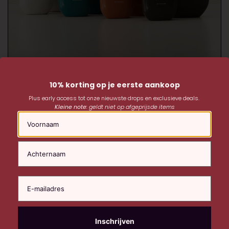
Ontdek het merk
10% korting op je eerste aankoop
Plus early access tot onze nieuwste drops en exclusieve deals.
Kleine note:
geldt niet op afgeprijsde items
Naam
Shop de collectie
Urban Alchemy Volume
Urban Alchemy Repair
Urban Alchemy Color