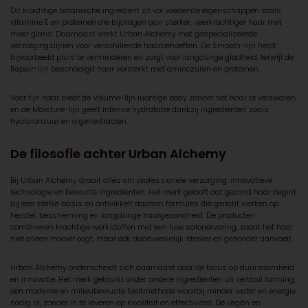
Dit krachtige botanische ingrediënt zit vol voedende eigenschappen zoals
vitamine E en proteïnen die bijdragen aan sterker, veerkrachtiger haar met
meer glans. Daarnaast werkt Urban Alchemy met gespecialiseerde
verzorgingslijnen voor verschillende haarbehoeften. De Smooth-lijn helpt
bijvoorbeeld pluis te verminderen en zorgt voor langdurige gladheid, terwijl de
Repair-lijn beschadigd haar versterkt met aminozuren en proteïnen.
Voor fijn haar biedt de Volume-lijn luchtige body zonder het haar te verzwaren,
en de Moisture-lijn geeft intense hydratatie dankzij ingrediënten zoals
hyaluronzuur en algenextracten.
De filosofie achter Urban Alchemy
Bij
Urban Alchemy
draait alles om professionele verzorging, innovatieve
technologie en bewuste ingrediënten. Het merk gelooft dat gezond haar begint
bij een sterke basis en ontwikkelt daarom formules die gericht werken op
herstel, bescherming en langdurige haargezondheid. De producten
combineren krachtige werkstoffen met een luxe salonervaring, zodat het haar
niet alleen mooier oogt, maar ook daadwerkelijk sterker en gezonder aanvoelt.
Urban Alchemy
onderscheidt zich daarnaast door de focus op duurzaamheid
en innovatie. Het merk gebruikt onder andere ingrediënten uit vertical farming,
een moderne en milieubewuste teeltmethode waarbij minder water en energie
nodig is, zonder in te leveren op kwaliteit en effectiviteit. De vegan en