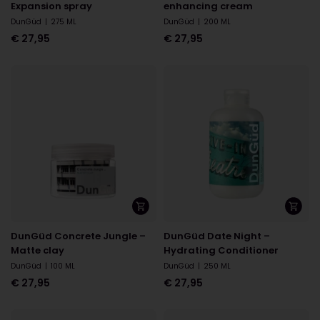
Expansion spray
enhancing cream
DunGüd
|
275 ML
DunGüd
|
200 ML
€
27,95
€
27,95
DunGüd Concrete Jungle –
DunGüd Date Night –
Matte clay
Hydrating Conditioner
DunGüd
|
100 ML
DunGüd
|
250 ML
€
27,95
€
27,95