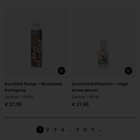
DunGüd Pomp – Workable
DunGüd Reflection – High
hairspray
shine serum
DunGüd
|
304 ML
DunGüd
|
100 ML
€
27,95
€
27,95
1
2
3
4
…
9
10
11
→