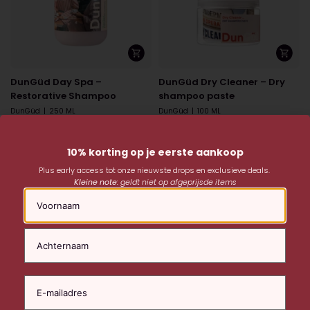
DunGüd Day Spa –
DunGüd Dry Cleaner – Dry
Restorative Shampoo
shampoo paste
DunGüd
|
250 ML
DunGüd
|
100 ML
€
27,95
€
27,95
10% korting op je eerste aankoop
Plus early access tot onze nieuwste drops en exclusieve deals.
Kleine note:
geldt niet op afgeprijsde items
Naam