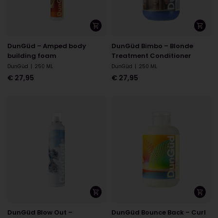
DunGüd – Amped body
DunGüd Bimbo – Blonde
building foam
Treatment Conditioner
DunGüd
|
250 ML
DunGüd
|
250 ML
€
27,95
€
27,95
DunGüd Blow Out –
DunGüd Bounce Back – Curl