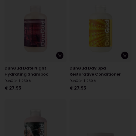
DunGüd Date Night –
DunGüd Day Spa –
Hydrating Shampoo
Restorative Conditioner
DunGüd
|
250 ML
DunGüd
|
250 ML
€
27,95
€
27,95