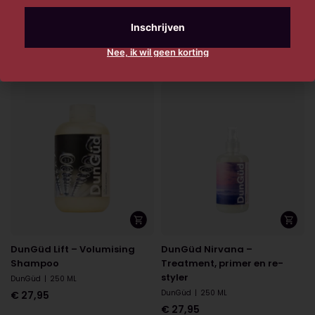
DunGüd Fashion Police –
DunGüd Lift – Volumising
Strong putty
Conditioner
DunGüd
|
100 ML
DunGüd
|
250 ML
Nee, ik wil geen korting
€
27,95
€
27,95
DunGüd Lift – Volumising
DunGüd Nirvana –
Shampoo
Treatment, primer en re-
styler
DunGüd
|
250 ML
DunGüd
|
250 ML
€
27,95
€
27,95