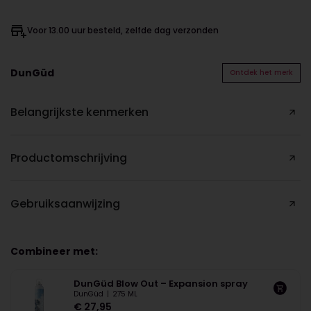
Voor 13.00 uur besteld, zelfde dag verzonden
DunGüd
Ontdek het merk
Belangrijkste kenmerken
Productomschrijving
Gebruiksaanwijzing
Combineer met:
DunGüd Blow Out – Expansion spray
DunGüd
|
275 ML
€
27,95