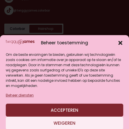
@twiggyjames.colorbar
Colorbar
Hairshop
Categorieën
Beheer toestemming
Shop
Om de beste ervaringen te bieden, gebruiken wij technologieën
zoals cookies om informatie over je apparaat op te slaan en/of te
raadplegen. Door in te stemmen met deze technologieën kunnen
Klantenservice
wij gegevens zoals surfgedrag of unieke ID's op deze site
verwerken. Als je geen toestemming geeft of uw toestemming
intrekt, kan dit een nadelige invloed hebben op bepaalde functies
en mogelijkheden.
Beheer diensten
4.9
ACCEPTEREN
Gebaseerd op 146 beoordelingen
WEIGEREN