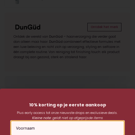
Ontdek het merk
Ontdek de wereld van
DunGüd
– haarverzorging die verder gaat
dan alleen mooi haar.
DunGüd
combineert effectieve formules met
een luxe beleving en richt zich op verzorging, styling en selfcare in
één complete routine. Van reiniging tot finishing touch: elk product
draagt bij aan gezond, sterk en stralend haar.
10% korting op je eerste aankoop
Plus early access tot onze nieuwste drops en exclusieve deals.
Kleine note:
geldt niet op afgeprijsde items
Naam