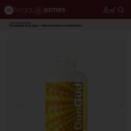
0
DunGüd DaySpa
DunGüd Day Spa – Restorative Conditioner