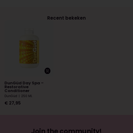
Recent bekeken
DunGüd Day Spa –
Restorative
Conditioner
DunGüd
|
250 ML
€
27,95
Join the community!