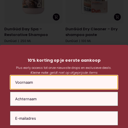
DunGüd Day Spa –
DunGüd Dry Cleaner – Dry
Restorative Shampoo
shampoo paste
DunGüd
|
250 ML
DunGüd
|
100 ML
€
27,95
€
27,95
10% korting op je eerste aankoop
Plus early access tot onze nieuwste drops en exclusieve deals.
Kleine note:
geldt niet op afgeprijsde items
Naam
DunGüd Fashion Police –
DunGüd Lift – Volumising