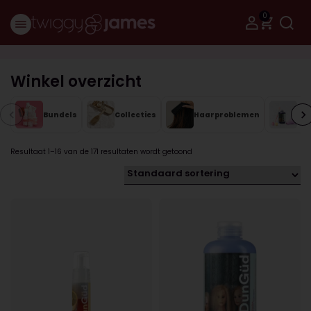
0
Winkel overzicht
Bundels
Collecties
Haarproblemen
Me
Resultaat 1–16 van de 171 resultaten wordt getoond