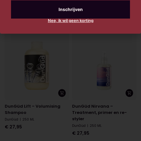
Strong putty
Conditioner
DunGüd
|
100 ML
DunGüd
|
250 ML
€
27,95
€
27,95
Nee, ik wil geen korting
DunGüd Lift – Volumising
DunGüd Nirvana –
Shampoo
Treatment, primer en re-
styler
DunGüd
|
250 ML
DunGüd
|
250 ML
€
27,95
€
27,95