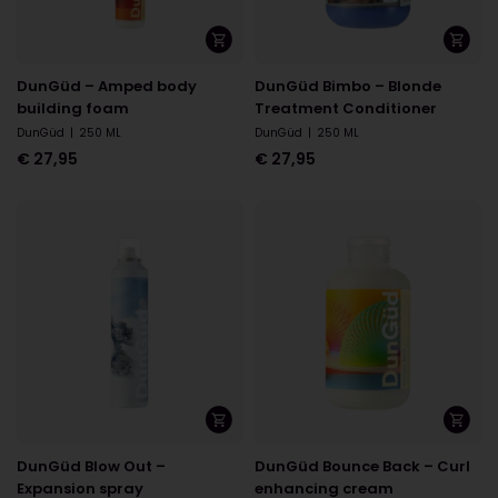
DunGüd – Amped body
DunGüd Bimbo – Blonde
building foam
Treatment Conditioner
DunGüd
|
250 ML
DunGüd
|
250 ML
€
27,95
€
27,95
DunGüd Blow Out –
DunGüd Bounce Back – Curl
Expansion spray
enhancing cream