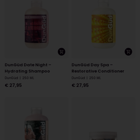
DunGüd Date Night –
DunGüd Day Spa –
Hydrating Shampoo
Restorative Conditioner
DunGüd
|
250 ML
DunGüd
|
250 ML
€
27,95
€
27,95