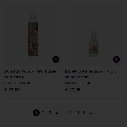
DunGüd Pomp – Workable
DunGüd Reflection – High
hairspray
shine serum
DunGüd
|
304 ML
DunGüd
|
100 ML
€
27,95
€
27,95
1
2
3
4
…
9
10
11
→