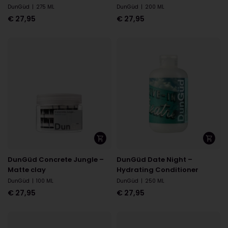
DunGüd
|
275 ML
DunGüd
|
200 ML
€
27,95
€
27,95
DunGüd Concrete Jungle –
DunGüd Date Night –
Matte clay
Hydrating Conditioner
DunGüd
|
100 ML
DunGüd
|
250 ML
€
27,95
€
27,95