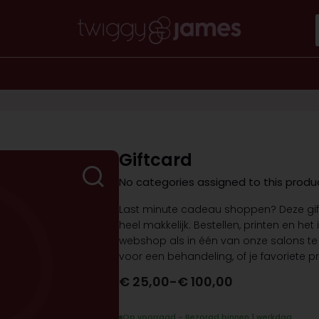
Giftcard
No categories assigned to this produ
Last minute cadeau shoppen? Deze gi
heel makkelijk. Bestellen, printen en het
webshop als in één van onze salons te 
voor een behandeling, of je favoriete p
€
25,00
-
€
100,00
Op voorraad - Bezorgd binnen 1 werkdag