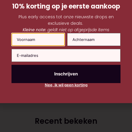
10% korting op je eerste aankoop
Combineer met:
Plus early access tot onze nieuwste drops en
exclusieve deals.
Twigelle – Nr.10 Hair Mist
Kleine note:
geldt niet op afgeprijsde items
Twigelle
|
100 ML
Naam
€
84,00
Nee, ik wil geen korting
Recent bekeken