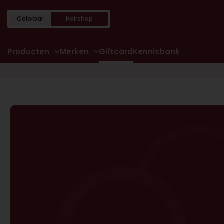
Colorbar
Hairshop
Producten
Merken
Giftcard
Kennisbank