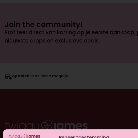
Join the community!
Profiteer direct van korting op je eerste aankoop,
nieuwste drops en exclusieve deals.
ophalen
in de salon mogelijk
Beheer toestemming