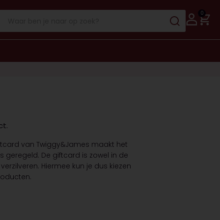
0
ct.
ftcard van Twiggy&James maakt het
 is geregeld. De giftcard is zowel in de
verzilveren. Hiermee kun je dus kiezen
roducten.