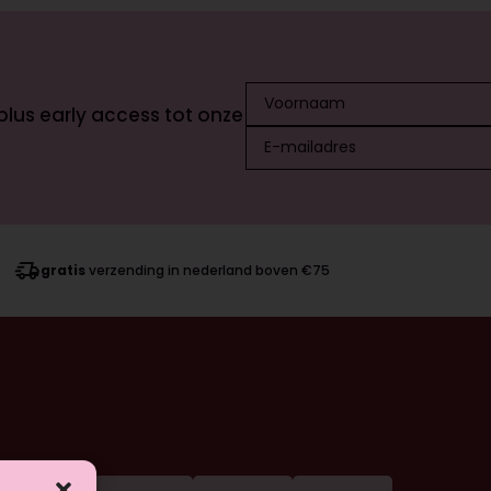
 plus early access tot onze
gratis
verzending in nederland boven €75