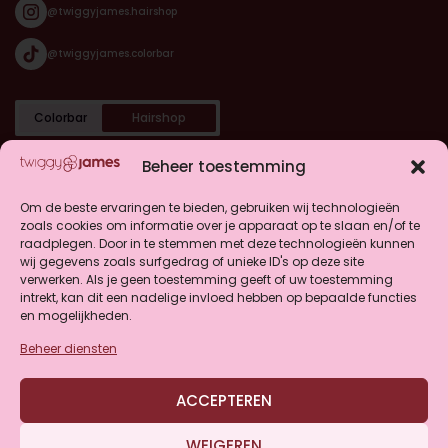
@twiggyjames.hairshop
@twiggyjames.colorbar
Colorbar
Hairshop
Categorieën
Beheer toestemming
Shop
Om de beste ervaringen te bieden, gebruiken wij technologieën
zoals cookies om informatie over je apparaat op te slaan en/of te
raadplegen. Door in te stemmen met deze technologieën kunnen
Klantenservice
wij gegevens zoals surfgedrag of unieke ID's op deze site
verwerken. Als je geen toestemming geeft of uw toestemming
intrekt, kan dit een nadelige invloed hebben op bepaalde functies
en mogelijkheden.
Beheer diensten
4.9
ACCEPTEREN
Gebaseerd op 146 beoordelingen
WEIGEREN