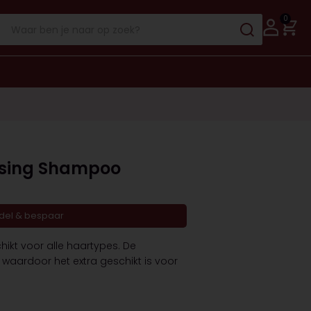
0
ising Shampoo
ndel & bespaar
kt voor alle haartypes. De
aardoor het extra geschikt is voor