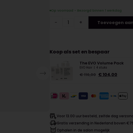
Op voorraad - Bezorgd binnen 1 werkdag
−
+
Toevoegen aan
Koop als set en bespaar
The EVO Volume Pack
EVO Hair
|
4 stuks
€
104,00
€
116,00
Voor 13.00 uur besteld, zelfde dag verzo
Gratis verzending in Nederland boven €7
Ophalen in de salon mogelijk