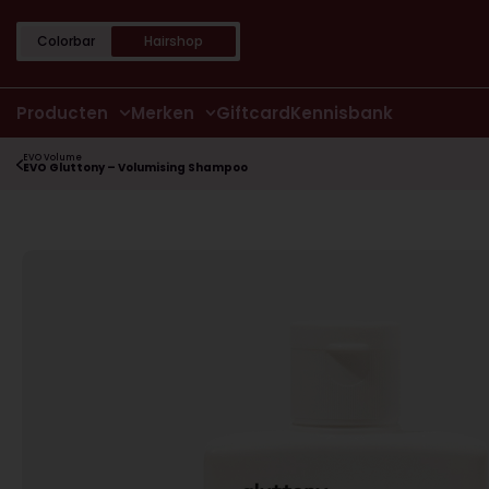
Colorbar
Hairshop
Producten
Merken
Giftcard
Kennisbank
EVO Volume
EVO Gluttony – Volumising Shampoo