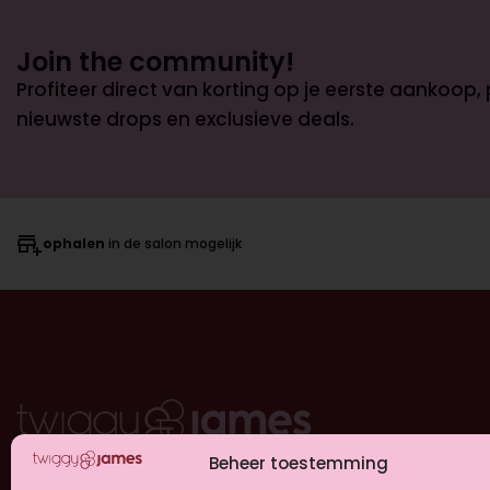
Join the community!
Profiteer direct van korting op je eerste aankoop,
nieuwste drops en exclusieve deals.
ophalen
in de salon mogelijk
Beheer toestemming
Colorbar
Hairshop