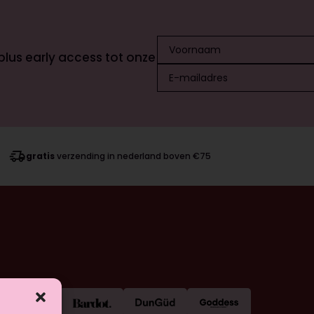
 plus early access tot onze
gratis
verzending in nederland boven €75