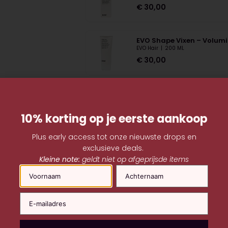
€
30,00
EVO Shape Vixen – Volumi
EVO Hair
|
200 ML
€
30,00
10% korting op je eerste aankoop
Plus early access tot onze nieuwste drops en
exclusieve deals.
Kleine note:
geldt niet op afgeprijsde items
Naam