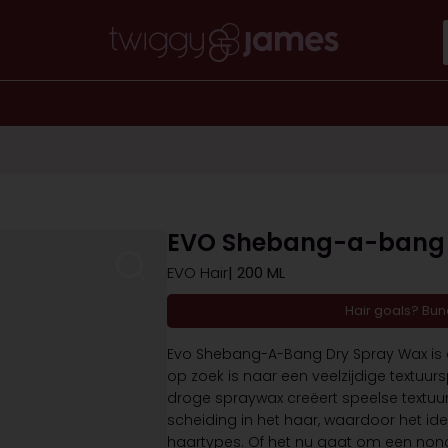
EVO Shebang-a-bang 
EVO Hair
| 200 ML
Hair goals? Bu
Evo Shebang-A-Bang Dry Spray Wax is d
op zoek is naar een veelzijdige textuur
droge spraywax creëert speelse textuur,
scheiding in het haar, waardoor het idea
haartypes. Of het nu gaat om een nonc