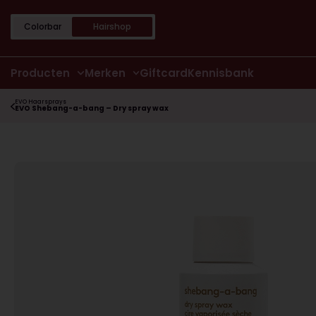
Colorbar
Hairshop
Producten
Merken
Giftcard
Kennisbank
EVO Haarsprays
EVO Shebang-a-bang – Dry spray wax