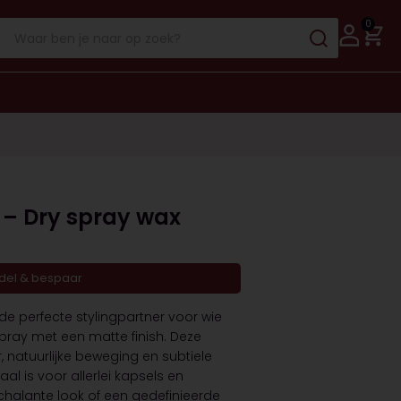
0
– Dry spray wax
ndel & bespaar
e perfecte stylingpartner voor wie
spray met een matte finish. Deze
 natuurlijke beweging en subtiele
al is voor allerlei kapsels en
halante look of een gedefinieerde