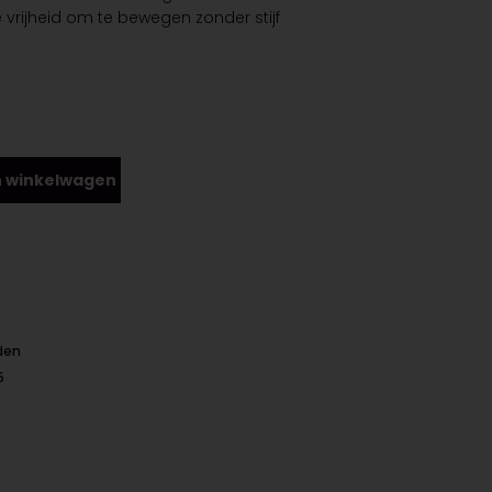
 vrijheid om te bewegen zonder stijf
 winkelwagen
nden
5