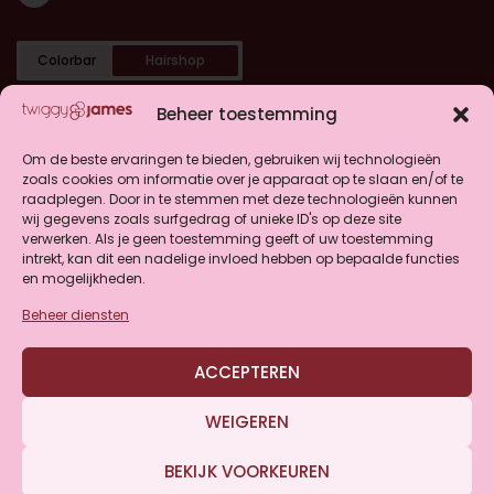
Colorbar
Hairshop
Categorieën
Beheer toestemming
Shop
Om de beste ervaringen te bieden, gebruiken wij technologieën
zoals cookies om informatie over je apparaat op te slaan en/of te
raadplegen. Door in te stemmen met deze technologieën kunnen
Klantenservice
wij gegevens zoals surfgedrag of unieke ID's op deze site
verwerken. Als je geen toestemming geeft of uw toestemming
intrekt, kan dit een nadelige invloed hebben op bepaalde functies
en mogelijkheden.
Beheer diensten
4.9
ACCEPTEREN
Gebaseerd op 146 beoordelingen
WEIGEREN
BEKIJK VOORKEUREN
© Twiggy&James 2026