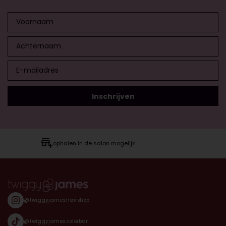
ophalen in de salon mogelijk
@twiggyjames.hairshop
@twiggyjames.colorbar