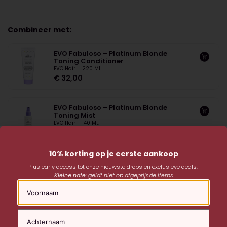
Combineer met:
EVO Fabuloso – Platinum Blonde
Toning Conditioner
EVO Hair
|
220 ML
€
32,00
EVO Fabuloso – Platinum Blonde
Toning Mist
EVO Hair
|
140 ML
€
33,00
10% korting op je eerste aankoop
EVO Fabuloso – Platinum Blonde
Plus early access tot onze nieuwste drops en exclusieve deals.
Toning Shampoo
Kleine note:
geldt niet op afgeprijsde items
EVO Hair
|
250 ML
Naam
€
30,00