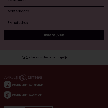
ophalen in de salon mogelijk
@twiggyjames.hairshop
@twiggyjames.colorbar