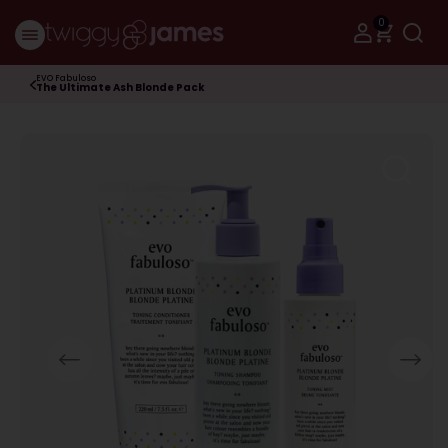
0
EVO Fabuloso
The Ultimate Ash Blonde Pack