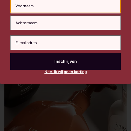
ingrediënten, innovatieve formules en een focus op persoonlijk
Naam
haarritueel biedt Urban Alchemy alles voor gezond, glanzend en
sterk haar.
Nee, ik wil geen korting