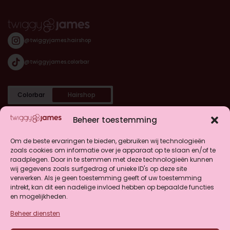
@twiggyjames.hairshop
@twiggyjames.colorbar
Colorbar
Hairshop
Categorieën
Beheer toestemming
Shop
Om de beste ervaringen te bieden, gebruiken wij technologieën
zoals cookies om informatie over je apparaat op te slaan en/of te
raadplegen. Door in te stemmen met deze technologieën kunnen
Klantenservice
wij gegevens zoals surfgedrag of unieke ID's op deze site
verwerken. Als je geen toestemming geeft of uw toestemming
intrekt, kan dit een nadelige invloed hebben op bepaalde functies
en mogelijkheden.
Beheer diensten
4.9