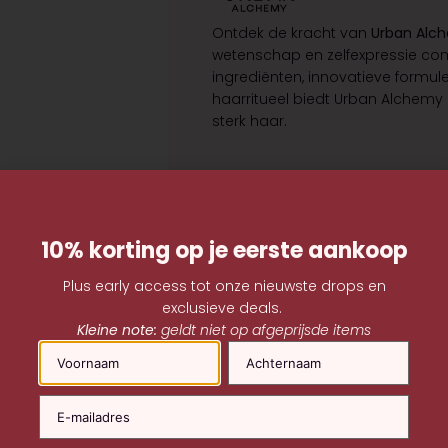
Ontdek de kracht van
Urban Alc
wetenschap en zelfexpressie co
ingrediënten, innovatieve formul
haarritueel biedt Urban Alchemy
sterk haar.
10% korting op je eerste aankoop
Plus early access tot onze nieuwste drops en
exclusieve deals.
Kleine note:
geldt niet op afgeprijsde items
Naam