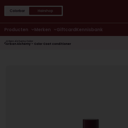
Colorbar
Hairshop
Producten
Merken
Giftcard
Kennisbank
Urban Alchemy Color
Urban Alchemy – Color Coat conditioner