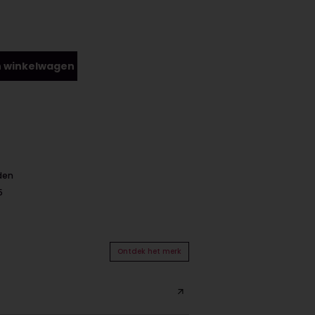
 winkelwagen
nden
5
Ontdek het merk