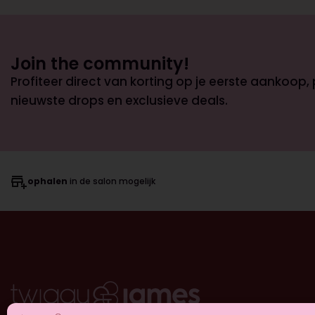
Join the community!
Profiteer direct van korting op je eerste aankoop,
nieuwste drops en exclusieve deals.
ophalen
in de salon mogelijk