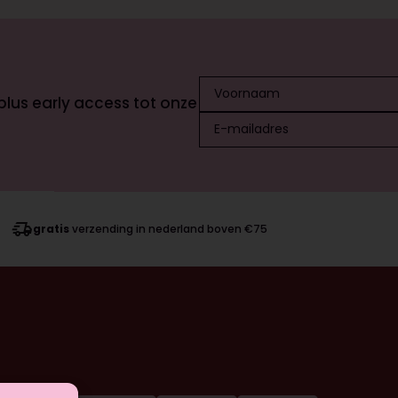
 plus early access tot onze
gratis
verzending in nederland boven €75