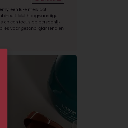
hemy
, een luxe merk dat
mbineert. Met hoogwaardige
es en een focus op persoonlijk
 alles voor gezond, glanzend en