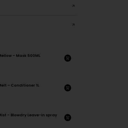
Mellow – Mask 500ML
elt – Conditioner 1L
ist – Blowdry Leave-in spray