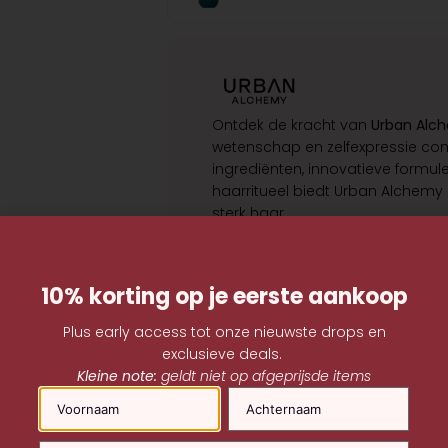
Ontdek de kracht van
Urban Alc
wetenschap en zelfexpressie co
ingrediënten, innovatieve formul
haarritueel biedt Urban Alchemy
sterk haar.
10% korting op je eerste aankoop
Plus early access tot onze nieuwste drops en
exclusieve deals.
Kleine note:
geldt niet op afgeprijsde items
Naam