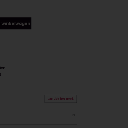
 winkelwagen
nden
5
Ontdek het merk