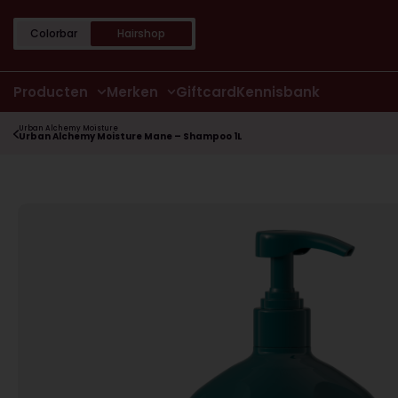
Colorbar
Hairshop
Producten
Merken
Giftcard
Kennisbank
Urban Alchemy Moisture
Urban Alchemy Moisture Mane – Shampoo 1L