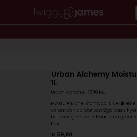
Urban Alchemy Moist
1L
Urban Alchemy
| 1000 ML
Moisture Mane Shampoo is de ultieme h
ceramiden op plantaardige basis hydrat
het voor glad, zacht haar. Nu in grootv
fans!
€
59,90