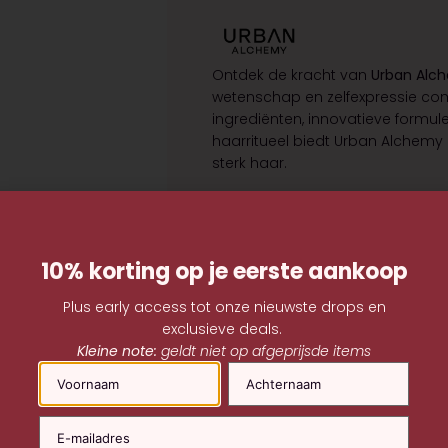
Ontdek de kracht van
Urban Alc
wetenschap en zelfexpressie co
ingrediënten, innovatieve formul
haarritueel biedt Urban Alchemy
sterk haar.
10% korting op je eerste aankoop
Plus early access tot onze nieuwste drops en
exclusieve deals.
Kleine note:
geldt niet op afgeprijsde items
Naam