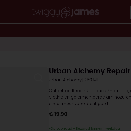
Urban Alchemy Repai
Urban Alchemy
| 250 ML
Ontdek de Repair Radiance Shampoo, 
biotine en gefermenteerde aminozuren d
direct meer veerkracht geeft.
€
19,90
Op voorraad - Bezorgd binnen 1 werkdag