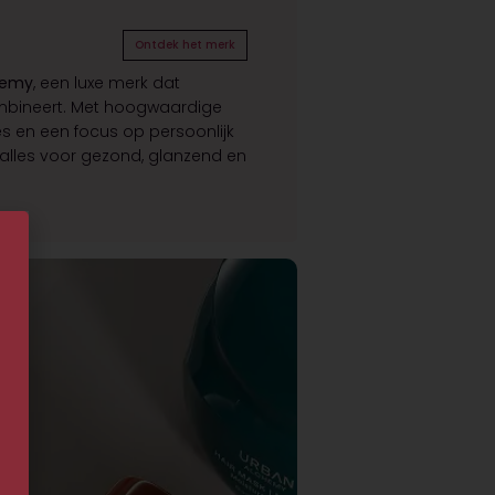
Ontdek het merk
hemy
, een luxe merk dat
mbineert. Met hoogwaardige
es en een focus op persoonlijk
 alles voor gezond, glanzend en