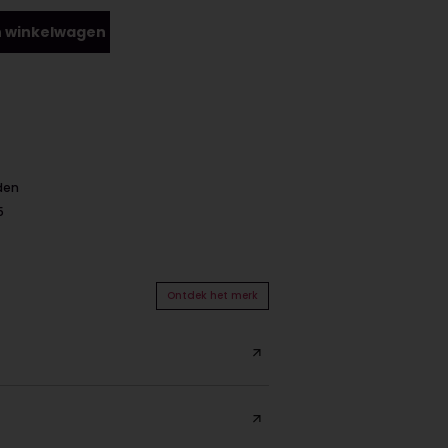
 winkelwagen
nden
5
Ontdek het merk