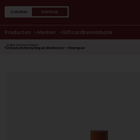
Colorbar
Hairshop
Producten
Merken
Giftcard
Kennisbank
Urban Alchemy Repair
Urban Alchemy Repair Radiance – Shampoo