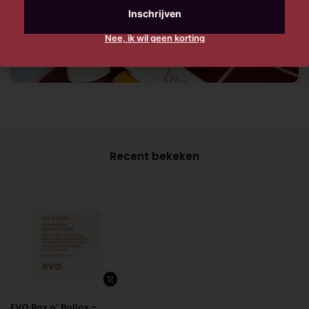
Nee, ik wil geen korting
Recent bekeken
EVO Box o’ Bollox –