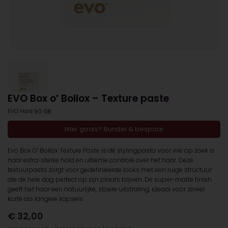
EVO Box o’ Bollox – Texture paste
EVO Hair
| 90 GR
Hair goals? Bundel & bespaar
Evo Box O’ Bollox Texture Paste is dé stylingpasta voor wie op zoek is
naar extra-sterke hold en ultieme controle over het haar. Deze
textuurpasta zorgt voor gedefinieerde looks met een ruige structuur
die de hele dag perfect op zijn plaats blijven. De super-matte finish
geeft het haar een natuurlijke, stoere uitstraling, ideaal voor zowel
korte als langere kapsels.
€
32,00