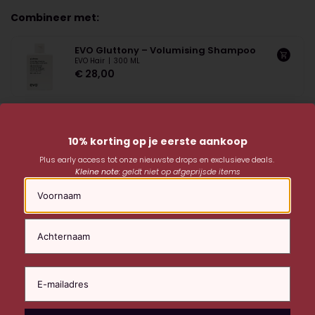
Combineer met:
EVO Gluttony – Volumising Shampoo
EVO Hair
|
300 ML
€
28,00
10% korting op je eerste aankoop
Plus early access tot onze nieuwste drops en exclusieve deals.
Kleine note:
geldt niet op afgeprijsde items
Naam