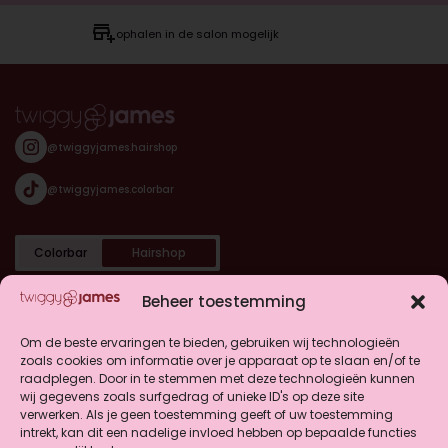
ophalen in de salon mogelijk
@twiggyjames.hairshop
@twiggyjames.colorbar
Colorbar
Hairshop
Categorieën
Beheer toestemming
Shop
Om de beste ervaringen te bieden, gebruiken wij technologieën
zoals cookies om informatie over je apparaat op te slaan en/of te
raadplegen. Door in te stemmen met deze technologieën kunnen
Klantenservice
wij gegevens zoals surfgedrag of unieke ID's op deze site
verwerken. Als je geen toestemming geeft of uw toestemming
intrekt, kan dit een nadelige invloed hebben op bepaalde functies