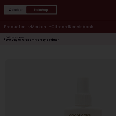
Colorbar
Hairshop
Producten
Merken
Giftcard
Kennisbank
EVO Haarsprays
EVO Day Of Grace – Pre-style primer