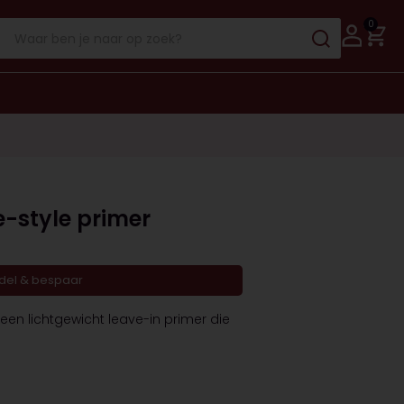
0
e-style primer
ndel & bespaar
 een lichtgewicht leave-in primer die