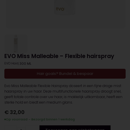
EVO Miss Malleable – Flexible hairspray
EVO Hair
| 300 ML
Hair goals? Bundel & bespaar
Evo Miss Malleable Flexible Hairspray doseert in een fijne droge mist
haarspray in uw haar. Deze multifunctionele haarspray droogt snel,
geeft totale controle over uw haar, is makkelijk uitkambaar, heeft een
sterke hold en biedt een medium glans.
€
32,00
Op voorraad - Bezorgd binnen 1 werkdag