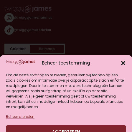
@twiggyjames.hairshop
@twiggyjames.colorbar
Colorbar
Hairshop
Categorieën
Beheer toestemming
Shop
Om de beste ervaringen te bieden, gebruiken wij technologieën
zoals cookies om informatie over je apparaat op te slaan en/of te
raadplegen. Door in te stemmen met deze technologieën kunnen
Klantenservice
wij gegevens zoals surfgedrag of unieke ID's op deze site
verwerken. Als je geen toestemming geeft of uw toestemming
intrekt, kan dit een nadelige invloed hebben op bepaalde functies
en mogelijkheden.
Beheer diensten
4.9
ACCEPTEREN