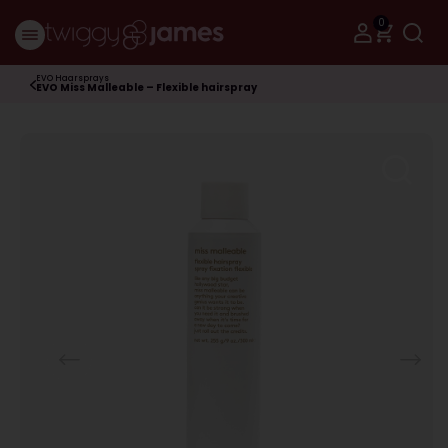
0
EVO Haarsprays
EVO Miss Malleable – Flexible hairspray