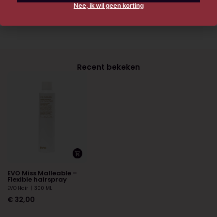
Nee, ik wil geen korting
Recent bekeken
EVO Miss Malleable –
Flexible hairspray
EVO Hair
|
300 ML
€
32,00