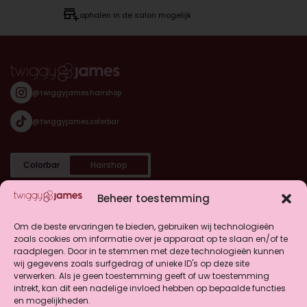
ophalen in de salon mogelijk
@twiggyjames.hairshop
@twiggyjames.colorbar
Colorbar
Hairshop
Categorieën
Beheer toestemming
Shop
Om de beste ervaringen te bieden, gebruiken wij technologieën
zoals cookies om informatie over je apparaat op te slaan en/of te
raadplegen. Door in te stemmen met deze technologieën kunnen
Klantenservice
wij gegevens zoals surfgedrag of unieke ID's op deze site
verwerken. Als je geen toestemming geeft of uw toestemming
intrekt, kan dit een nadelige invloed hebben op bepaalde functies
en mogelijkheden.