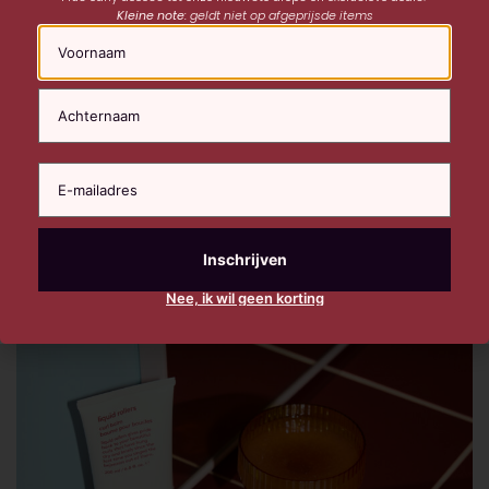
Kleine note:
geldt niet op afgeprijsde items
Naam
EVO Whip It Good – Moisture mousse
EVO Hair
|
200 ML
€
32,00
Nee, ik wil geen korting