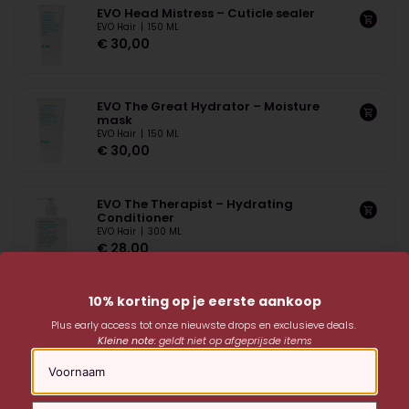
EVO Head Mistress – Cuticle sealer
EVO Hair
|
150 ML
€
30,00
EVO The Great Hydrator – Moisture
mask
EVO Hair
|
150 ML
€
30,00
EVO The Therapist – Hydrating
Conditioner
EVO Hair
|
300 ML
€
28,00
10% korting op je eerste aankoop
EVO Whip It Good – Moisture mousse
EVO Hair
|
200 ML
Plus early access tot onze nieuwste drops en exclusieve deals.
€
32,00
Kleine note:
geldt niet op afgeprijsde items
Naam