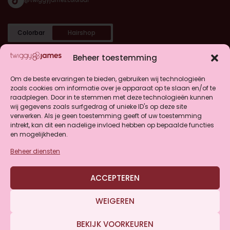
@twiggyjames.colorbar
Colorbar
Hairshop
Categorieën
Beheer toestemming
Shop
Om de beste ervaringen te bieden, gebruiken wij technologieën
zoals cookies om informatie over je apparaat op te slaan en/of te
raadplegen. Door in te stemmen met deze technologieën kunnen
Klantenservice
wij gegevens zoals surfgedrag of unieke ID's op deze site
verwerken. Als je geen toestemming geeft of uw toestemming
intrekt, kan dit een nadelige invloed hebben op bepaalde functies
en mogelijkheden.
Beheer diensten
4.9
ACCEPTEREN
Gebaseerd op 146 beoordelingen
WEIGEREN
BEKIJK VOORKEUREN