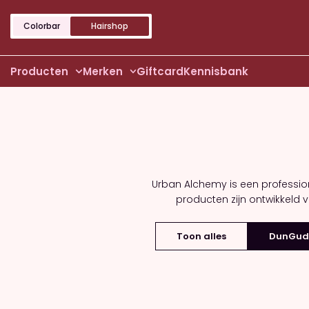
Colorbar
Hairshop
Producten
Merken
Giftcard
Kennisbank
Urban Alchemy is een professio
producten zijn ontwikkeld 
Toon alles
DunGud