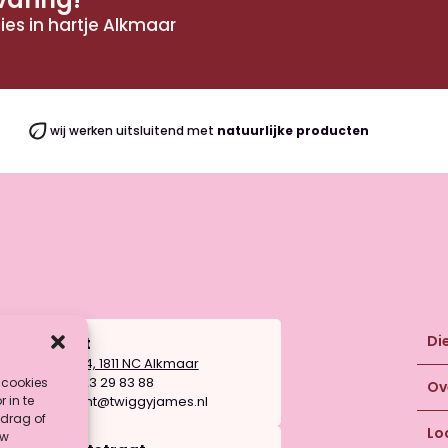
ies in hartje Alkmaar
wij werken uitsluitend met
natuurlijke producten
Di
Mient
Mient 4, 1811 NC Alkmaar
T:
06 23 29 83 88
 cookies
Ov
E:
mient@twiggyjames.nl
 in te
drag of
Lo
uw