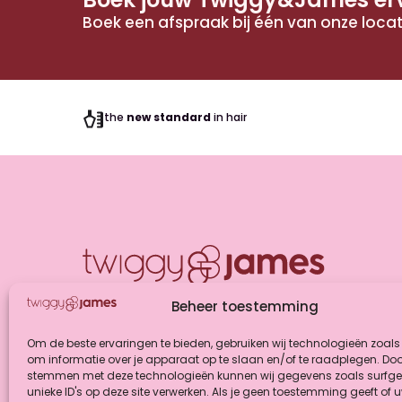
Boek een afspraak bij één van onze locat
the
new standard
in hair
Colorbar
Hairshop
Beheer toestemming
Om de beste ervaringen te bieden, gebruiken wij technologieën zoals
om informatie over je apparaat op te slaan en/of te raadplegen. Door
@twiggyjames.colorbar
stemmen met deze technologieën kunnen wij gegevens zoals surfge
unieke ID's op deze site verwerken. Als je geen toestemming geeft of 
@twiggyjames.colorbar