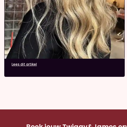
Lees dit artikel
Boek jouw Twiggy&James erv