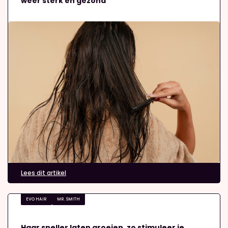
weer sterk en gezond
Lees dit artikel
EVO HAIR
MR. SMITH
Haar sneller laten groeien, zo stimuleer je