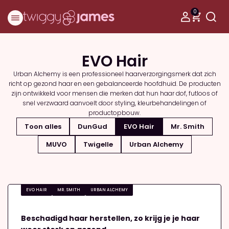
0
EVO Hair
Urban Alchemy is een professioneel haarverzorgingsmerk dat zich
richt op gezond haar en een gebalanceerde hoofdhuid. De producten
zijn ontwikkeld voor mensen die merken dat hun haar dof, futloos of
snel verzwaard aanvoelt door styling, kleurbehandelingen of
productopbouw.
Toon alles
DunGud
EVO Hair
Mr. Smith
MUVO
Twigelle
Urban Alchemy
EVO HAIR
MR. SMITH
URBAN ALCHEMY
Beschadigd haar herstellen, zo krijg je je haar