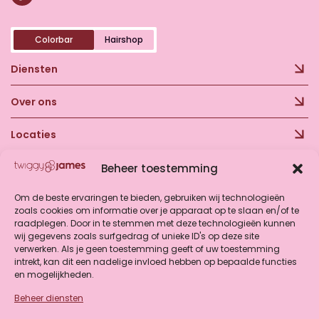
Colorbar
Hairshop
Diensten
Over ons
Locaties
Beheer toestemming
Mient
Mient 4, 1811 NC Alkmaar
T:
06 23 29 83 88
Om de beste ervaringen te bieden, gebruiken wij technologieën
E:
mient@twiggyjames.nl
zoals cookies om informatie over je apparaat op te slaan en/of te
raadplegen. Door in te stemmen met deze technologieën kunnen
wij gegevens zoals surfgedrag of unieke ID's op deze site
Marktstraat
verwerken. Als je geen toestemming geeft of uw toestemming
Marktstraat 6A, 1811 LG Alkmaar
intrekt, kan dit een nadelige invloed hebben op bepaalde functies
T:
06 30 32 00 24
en mogelijkheden.
E:
marktstraat@twiggyjames.nl
Beheer diensten